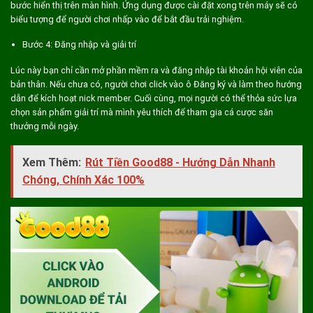
bước hiển thị trên màn hình. Ứng dụng được cài đặt xong trên máy sẽ có
biểu tượng để người chơi nhấp vào để bắt đầu trải nghiệm.
Bước 4: Đăng nhập và giải trí
Lúc này bạn chỉ cần mở phần mềm ra và đăng nhập tài khoản hội viên của
bản thân. Nếu chưa có, người chơi click vào ô Đăng ký và làm theo hướng
dẫn để kích hoạt nick member. Cuối cùng, mọi người có thể thỏa sức lựa
chọn sản phẩm giải trí mà mình yêu thích để tham gia cá cược săn
thưởng mỗi ngày.
Xem Thêm:
Rút Tiền Good88 - Hướng Dẫn Nhanh
Chóng, Chính Xác 100%