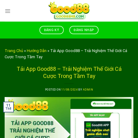
Skip
to
content
ĐĂNG KÝ
ĐĂNG NHẬP
Trang Chủ
»
Hướng Dẫn
»
Tải App Good88 – Trải Nghiệm Thế Giới Cá
Cược Trong Tầm Tay
Tải App Good88 – Trải Nghiệm Thế Giới Cá
Cược Trong Tầm Tay
POSTED ON
11/08/2024
BY
ADMIN
11
Th8