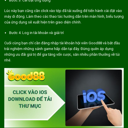
Bước 3: Cài đặt ứng dụng
Lúc này bạn cũng cần click vào tệp đã tải xuống để tiến hành cài đặt vào
máy di động. Làm theo các thao tác hướng dẫn trên màn hình, biểu tượng
của ứng dụng sẽ xuất hiện trên giao diện chính.
Bước 4: Log in tài khoản và giải trí
Cuối cùng bạn chỉ cần đăng nhập tài khoản hội viên Good88 và bắt đầu
trải nghiệm những sảnh game hấp dẫn tại đây. Đừng quên áp dụng
những ưu đãi giá trị để gia tăng vốn cược, săn nhiều phần thưởng về túi
nhé.