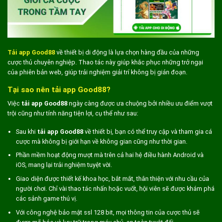
Tải app Good88
về thiết bị di động là lựa chọn hàng đầu của những
cược thủ chuyên nghiệp. Thao tác này giúp khắc phục những trở ngại
của phiên bản web, giúp trải nghiệm giải trí không bị gián đoạn.
Tại sao nên tải app Good88?
Việc
tải app Good88
ngày càng được ưa chuộng bởi nhiều ưu điểm vượt
trội cũng như tính năng tiện lợi, cụ thể như sau:
Sau khi
tải app Good88
về thiết bị, bạn có thể truy cập và tham gia cá
cược mà không bị giới hạn về không gian cũng như thời gian.
Phần mềm hoạt động mượt mà trên cả hai hệ điều hành Android và
iOS, mang lại trải nghiệm tuyệt vời.
Giao diện được thiết kế khoa học, bắt mắt, thân thiện với nhu cầu của
người chơi. Chỉ vài thao tác nhấn hoặc vuốt, hội viên sẽ được khám phá
các sảnh game thú vị.
Với công nghệ bảo mật ssl 128 bit, mọi thông tin của cược thủ sẽ