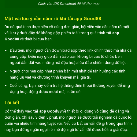
Click vào IOS Download để tải thư mục
Một vài lưu ý cần nắm rõ khi tải app Good88
Dù có quá trình thực hiện vô cùng đơn giản, hội viên vẫn cần nắm rõ một
vài lưu ý dưới đây để không gặp phiền toái trong quá trình
tải app
Good88
về thiết bị của bạn.
Đầu tiên, mọi người cần download app theo link chính thức mà nhà cái
cung cấp. Điều này giúp đảm bảo bạn không bị các tổ chức bên
ngoài dẫn dắt vào những mã độc hoặc lừa đảo chiếm dụng dữ liệu.
Người chơi nên cập nhật phiên bản mới nhất để tận hưởng các tính
năng ưu việt và chương trình khuyến mãi giá trị.
Cuối cùng, bạn hãy kiểm tra hệ thống điện thoại thường xuyên để ứng
dụng hoạt động được mượt mà, suôn sẻ.
Lời kết
Có thể thấy việc
tải app Good88
về thiết bị di động vô cùng dễ dàng và
đơn giản. Chỉ sau 3 đến 5 phút, mọi người sẽ được trải nghiệm cá cược lôi
cuốn với nhiều tính năng tuyệt vời. Nếu có bất cứ vấn đề gì trong quá trình
này, bạn đừng ngần ngại liên hệ đội ngũ tư vấn để được hỗ trợ giải đáp.