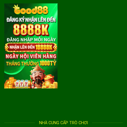
NHÀ CUNG CẤP TRÒ CHƠI