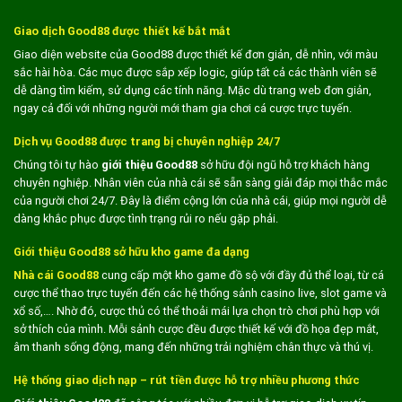
Giao dịch Good88 được thiết kế bắt mắt
Giao diện website của Good88 được thiết kế đơn giản, dễ nhìn, với màu
sắc hài hòa. Các mục được sắp xếp logic, giúp tất cả các thành viên sẽ
dễ dàng tìm kiếm, sử dụng các tính năng. Mặc dù trang web đơn giản,
ngay cả đối với những người mới tham gia chơi cá cược trực tuyến.
Dịch vụ Good88 được trang bị chuyên nghiệp 24/7
Chúng tôi tự hào
giới thiệu Good88
sở hữu đội ngũ hỗ trợ khách hàng
chuyên nghiệp. Nhân viên của nhà cái sẽ sẵn sàng giải đáp mọi thắc mắc
của người chơi 24/7. Đây là điểm cộng lớn của nhà cái, giúp mọi người dễ
dàng khắc phục được tình trạng rủi ro nếu gặp phải.
Giới thiệu Good88 sở hữu kho game đa dạng
Nhà cái Good88
cung cấp một kho game đồ sộ với đầy đủ thể loại, từ cá
cược thể thao trực tuyến đến các hệ thống sảnh casino live, slot game và
xổ số,…. Nhờ đó, cược thủ có thể thoải mái lựa chọn trò chơi phù hợp với
sở thích của mình. Mỗi sảnh cược đều được thiết kế với đồ họa đẹp mắt,
âm thanh sống động, mang đến những trải nghiệm chân thực và thú vị.
Hệ thống giao dịch nạp – rút tiền được hỗ trợ nhiều phương thức