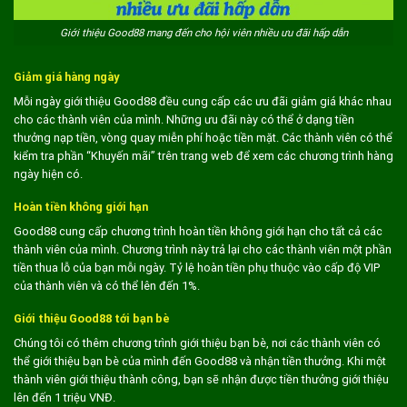
Giới thiệu Good88 mang đến cho hội viên nhiều ưu đãi hấp dẫn
Giảm giá hàng ngày
Mỗi ngày giới thiệu Good88 đều cung cấp các ưu đãi giảm giá khác nhau
cho các thành viên của mình. Những ưu đãi này có thể ở dạng tiền
thưởng nạp tiền, vòng quay miễn phí hoặc tiền mặt. Các thành viên có thể
kiểm tra phần “Khuyến mãi” trên trang web để xem các chương trình hàng
ngày hiện có.
Hoàn tiền không giới hạn
Good88 cung cấp chương trình hoàn tiền không giới hạn cho tất cả các
thành viên của mình. Chương trình này trả lại cho các thành viên một phần
tiền thua lỗ của bạn mỗi ngày. Tỷ lệ hoàn tiền phụ thuộc vào cấp độ VIP
của thành viên và có thể lên đến 1%.
Giới thiệu Good88 tới bạn bè
Chúng tôi có thêm chương trình giới thiệu bạn bè, nơi các thành viên có
thể giới thiệu bạn bè của mình đến Good88 và nhận tiền thưởng. Khi một
thành viên giới thiệu thành công, bạn sẽ nhận được tiền thưởng giới thiệu
lên đến 1 triệu VNĐ.