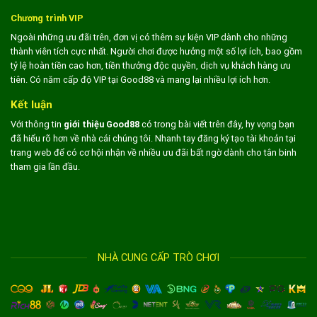
Chương trình VIP
Ngoài những ưu đãi trên, đơn vị có thêm sự kiện VIP dành cho những
thành viên tích cực nhất. Người chơi được hưởng một số lợi ích, bao gồm
tỷ lệ hoàn tiền cao hơn, tiền thưởng độc quyền, dịch vụ khách hàng ưu
tiên. Có năm cấp độ VIP tại Good88 và mang lại nhiều lợi ích hơn.
Kết luận
Với thông tin
giới thiệu Good88
có trong bài viết trên đây, hy vọng bạn
đã hiểu rõ hơn về nhà cái chúng tôi. Nhanh tay đăng ký tạo tài khoản tại
trang web để có cơ hội nhận về nhiều ưu đãi bất ngờ dành cho tân binh
tham gia lần đầu.
NHÀ CUNG CẤP TRÒ CHƠI