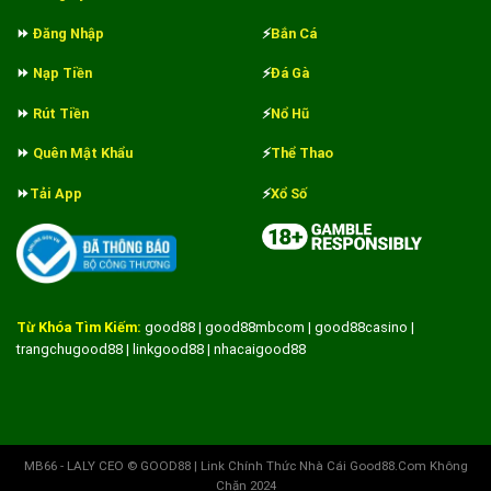
⏩
Đăng Nhập
⚡
Bắn Cá
⏩
Nạp Tiền
⚡
Đá Gà
⏩
Rút Tiền
⚡
Nổ Hũ
⏩
Quên Mật Khẩu
⚡
Thể Thao
⏩
Tải App
⚡
Xổ Số
Từ Khóa Tìm Kiếm:
good88 | good88mbcom | good88casino |
trangchugood88 | linkgood88 | nhacaigood88
MB66 - LALY CEO © GOOD88 | Link Chính Thức Nhà Cái Good88.Com Không
Chặn 2024