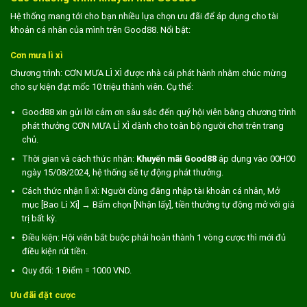
Hệ thống mang tới cho bạn nhiều lựa chọn ưu đãi để áp dụng cho tài
khoản cá nhân của mình trên Good88. Nổi bật:
Cơn mưa lì xì
Chương trình: CƠN MƯA LÌ XÌ được nhà cái phát hành nhằm chúc mừng
cho sự kiện đạt mốc 10 triệu thành viên. Cụ thể:
Good88 xin gửi lời cảm ơn sâu sắc đến quý hội viên bằng chương trình
phát thưởng CƠN MƯA LÌ XÌ dành cho toàn bộ người chơi trên trang
chủ.
Thời gian và cách thức nhận:
Khuyến mãi Good88
áp dụng vào 00H00
ngày 15/08/2024, hệ thống sẽ tự động phát thưởng.
Cách thức nhận lì xì: Người dùng đăng nhập tài khoản cá nhân, Mở
mục [Bao Lì Xì] → Bấm chọn [Nhận lấy], tiền thưởng tự động mở với giá
trị bất kỳ.
Điều kiện: Hội viên bắt buộc phải hoàn thành 1 vòng cược thì mới đủ
điều kiện rút tiền.
Quy đổi: 1 Điểm = 1000 VND.
Ưu đãi đặt cược