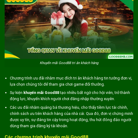
Khuyến mãi Good88 tri ân khách hàng
Chương trình ưu đãi nhằm mục đích tri ân khách hàng tin tưởng đơn vị,
lựa chọn chúng tôi để tham gia chơi game đổi thưởng.
Sự kiện
khuyến mãi Good88
tạo nhiều bất ngờ cho hội viên, trở thành
động lực, khuyến khích người chơi đăng nhập thường xuyên.
Các ưu đãi nhằm quảng bá thương hiệu, cho thấy tiềm lực tài chính,
chính sách ưu tiên khách hàng của nhà cái. Qua đó, đơn vị chứng minh
được uy tín, sự đáng tin cậy trong hoạt động, thu hút đông đảo người
dùng tham gia đăng ký tài khoản.
Các chương trình khuyến mãi Good88