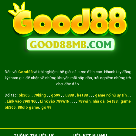
Đến với
Good88
và trải nghiệm thế giới cá cược đỉnh cao. Nhanh tay đăng
ký tham gia để nhận về những khuyến mãi hấp dẫn, trải nghiệm những trò
chơi độc đáo.
Đối tác:
ok365
, ,
79king
, ,
go99
, ,
u888
,
bet88
, , ,
game nổ hũ uy tín
, ,
,
Link vào 79KING
, ,
Link vào 789WIN
, , , ,
789win
,
nhà cái bet88
,
game
ok365
,
88clb game
,
go 99